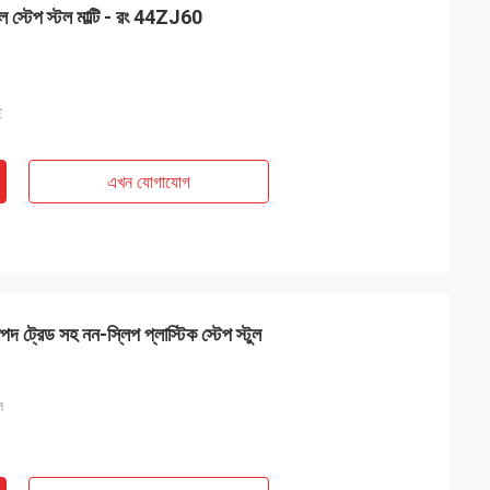
টেবল স্টেপ স্টল মাল্টি - রং 44ZJ60
ই
এখন যোগাযোগ
পদ ট্রেড সহ নন-স্লিপ প্লাস্টিক স্টেপ স্টুল
ল