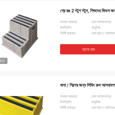
গ্রে রঙ 2 স্টুপ স্টুল, শিশুদের কিডস জন
Grainger
সাধারন ব্যবহার:
হোম আসবাবপত্র
নের এবং আন্তরিক সেবা, যুক্তিসঙ্গত মূল্য এবং
উপস্থিতি:
আধুনিক
গত উদ্ভাবনের সাথে খরচ, পেশাদার, বৈজ্ঞানিক
নির্দিষ্ট ব্যবহার:
হোম স্টুল ও অটোমান
না, বৈচিত্র্য এবং পণ্য বিভিন্ন ধরণের প্রদান করে।
ভালো দাম
DEO
বাসা / শিল্পের জন্য লিভিং রুম আসবাবপত
সাধারন ব্যবহার:
হোম আসবাবপত্র
উপস্থিতি:
আধুনিক
নির্দিষ্ট ব্যবহার:
হোম স্টুল ও অটোমান