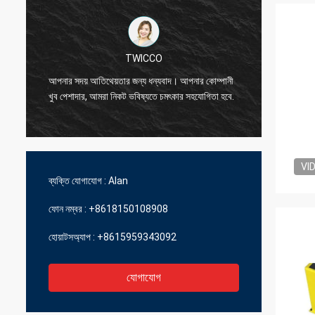
TWICCO
চমৎকার মা
আপনার সদয় আতিথেয়তার জন্য ধন্যবাদ। আপনার কোম্পানী
প্রযুক্তি
খুব পেশাদার, আমরা নিকট ভবিষ্যতে চমৎকার সহযোগিতা হবে.
ব্যবস্থাপ
VI
ব্যক্তি যোগাযোগ :
Alan
ফোন নম্বর :
+8618150108908
হোয়াটসঅ্যাপ :
+8615959343092
যোগাযোগ