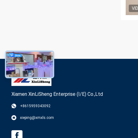
VI
Xiamen XinLiSheng Enterprise (I/E) Co.,Ltd
+8615959343092
xieping@xmxls.com