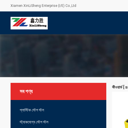
Xiamen XinLiSheng Enterprise (I/E) Co.,Ltd
কীওয়ার্ড 
সব পণ্য
প্লাস্টিক স্টেপ স্টল
স্ট্যাকযোগ্য স্টেপ স্টল