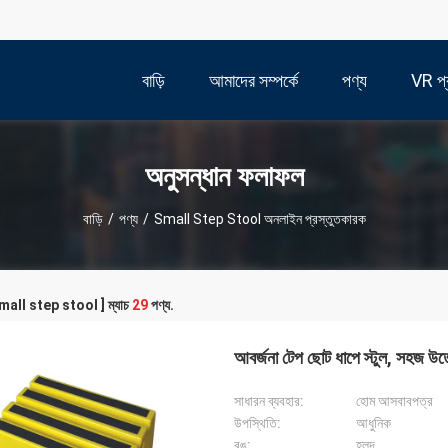
বাড়ি
আমাদের সম্পর্কে
পণ্য
VR প্র
অনুসন্ধান ফলাফল
বাড়ি
/
পণ্য
/
Small Step Stool অনলাইন প্রস্তুতকারক
[ small step stool ] ম্যাচ
29
পণ্য.
আবর্জনা টেপ ছোট ধাপে স্টুল, সহজ উত
সাধারন ব্যবহার:
হোম আসবাবপত্র
উপস্থিতি:
আধুনিক
রঙ:
হলুদ