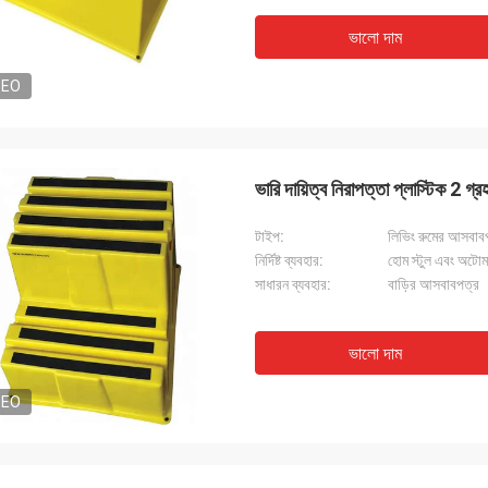
ভালো দাম
DEO
ভারি দায়িত্ব নিরাপত্তা প্লাস্টিক 2 গ
টাইপ:
লিভিং রুমের আসবাবপত্
নির্দিষ্ট ব্যবহার:
হোম স্টুল এবং অটোম
সাধারন ব্যবহার:
বাড়ির আসবাবপত্র
ভালো দাম
DEO