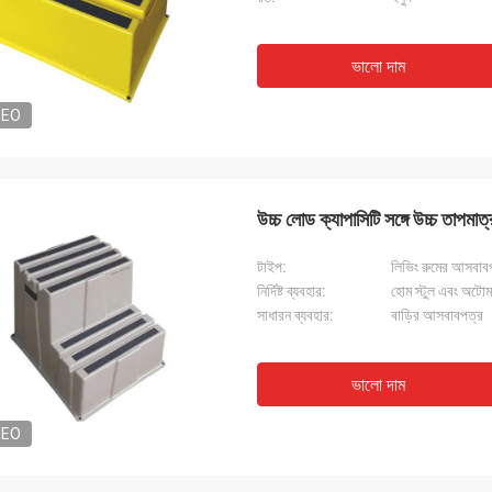
ভালো দাম
DEO
উচ্চ লোড ক্যাপাসিটি সঙ্গে উচ্চ তাপমাত্
টাইপ:
লিভিং রুমের আসবাবপত্
নির্দিষ্ট ব্যবহার:
হোম স্টুল এবং অটোম
সাধারন ব্যবহার:
বাড়ির আসবাবপত্র
ভালো দাম
DEO