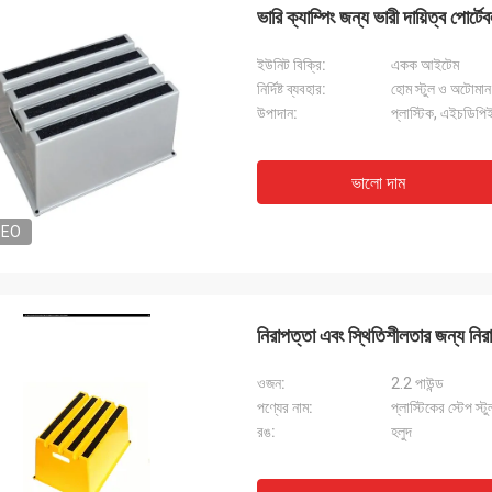
ভারি ক্যাম্পিং জন্য ভারী দায়িত্ব পোর্
ইউনিট বিক্রি:
একক আইটেম
নির্দিষ্ট ব্যবহার:
হোম স্টুল ও অটোমান
উপাদান:
প্লাস্টিক, এইচডিপি
ভালো দাম
DEO
নিরাপত্তা এবং স্থিতিশীলতার জন্য নিরা
ওজন:
2.2 পাউন্ড
পণ্যের নাম:
প্লাস্টিকের স্টেপ স্টু
রঙ:
হলুদ