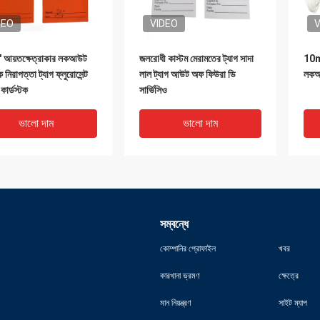
DEO
VIDEO
V
 আয়তক্ষেত্রাকার লকআউট
জলরোধী কাস্টম মেরামতের ট্যাগ সাদা
10mi
ক নিরাপত্তা ট্যাগ ফ্লুরোসেন্ট
লাল ট্যাগ আউট অফ ফিউরা ডি
লকআউ
ার্ডস্টক
সার্ভিসিও
ভালো দাম
ভালো দাম
সম্বন্ধে
কোম্পানির প্রোফাইল
খবর
কারখানা ভ্রমণ
ক্ষেত্রে
DEO
VIDEO
V
মান নিয়ন্ত্রণ
সাইট ম্যাপ