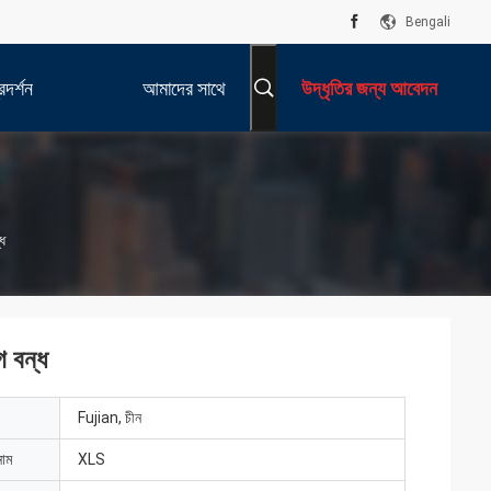
Bengali
দর্শন
আমাদের সাথে
উদ্ধৃতির জন্য আবেদন
যোগাযোগ করুন
্ধ
গ বন্ধ
Fujian, চীন
নাম
XLS