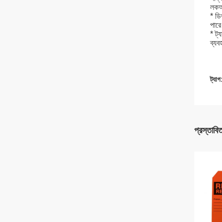
লকআউ
* ডি
পারে
* ট্
ব্যব
ট্যাগ
প্রস্তাবি