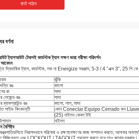
বার্তা পাঠান
ের বর্ণনা
ট ট্যাগআউট টেকসই কার্ডস্টক ট্যাগ লক্ষণ ভারা পরীক্ষা পরিদর্শন
য আবেদন
্তি দ্বিভাষিক ট্যাগ, কার্ডস্টক, লক না Energize সরঞ্জাম, 5-3 / 4 "এক্স 3", 25 পি কে
োনাম
ঝুঁকি
দন্তি রঙ
কালো
নের রং
সাদা
র লেজেন্ড রঙ
সাদা
র ব্যাকগ্রাউন্ড রঙ
কালো, লাল, সাদা
ীত সাইড কিংবদন্তী
কোন Conectar Equipo Cerrado কন Llave
(25) নাইলন কেবল টাই
 উপাদান
নাইলন
ন বৈশিষ্ট্য
প যন্ত্রপাতিগুলিতে নিরাপদভাবে পরিষেবা ও রক্ষণাবেক্ষণের কাজ সম্পাদন করতে, আপনার অবশ্যই
তি বিচ্ছিন্নতা এবং LOCKOUT / TAGOUT প্রয়োগ করতে হবে তাও জানার দরকার।