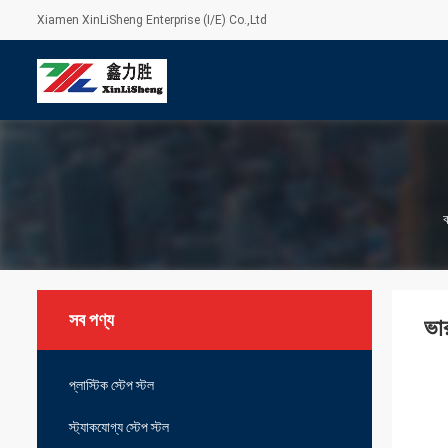
Xiamen XinLiSheng Enterprise (I/E) Co.,Ltd
ব
সব পণ্য
ভার
প্লাস্টিক স্টেপ স্টল
স্ট্যাকযোগ্য স্টেপ স্টল