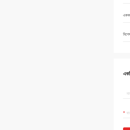
একক 
বিশে
একটি