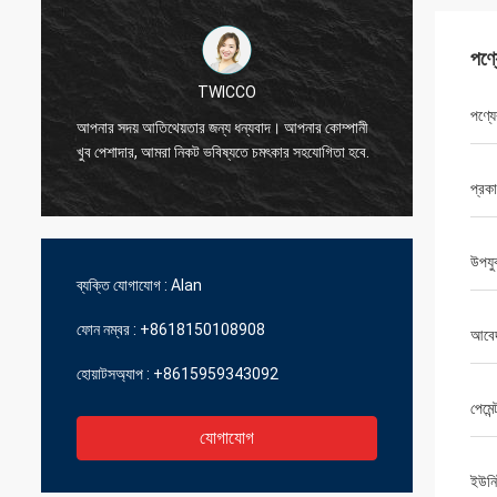
পণ্
TWICCO
চমৎকার মা
পণ্যে
আপনার সদয় আতিথেয়তার জন্য ধন্যবাদ। আপনার কোম্পানী
প্রযুক্তি
খুব পেশাদার, আমরা নিকট ভবিষ্যতে চমৎকার সহযোগিতা হবে.
ব্যবস্থাপ
প্রক
উপযু
ব্যক্তি যোগাযোগ :
Alan
ফোন নম্বর :
+8618150108908
আবে
হোয়াটসঅ্যাপ :
+8615959343092
পেমেন্
যোগাযোগ
ইউনি