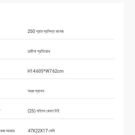
250 গ্রাম প্রলিপ্ত কাগজ
দুর্ঘটনা প্রতিরোধ
H14.605*W7.62cm
সহজ স্থাপন
ত
(25) নাইলন কেবল টাই
াকেজ আকার
47X22X17 সেমি