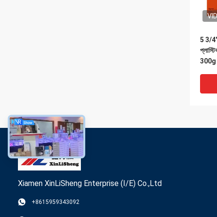
VI
5 3/4"
প্লাস্টি
300g ক
Xiamen XinLiSheng Enterprise (I/E) Co.,Ltd
VI
+8615959343092