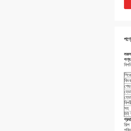
পণ্য
লকআউ
পণ্
বিপত
শির
কিংব
পেছ
হেডা
হেডা
বিপর
সহ
টাই
প্রধা
শিল্
শক্