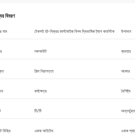
যের বিবরণ
Grainger
নের এবং আন্তরিক সেবা, যুক্তিসঙ্গত মূল্য এবং
র নাম
টেকসই হট-বিক্রয় কাস্টমাইজ বিপদ দ্বিভাষিক ট্যাগ কার্ডস্টক
উপাদান
গত উদ্ভাবনের সাথে খরচ, পেশাদার, বৈজ্ঞানিক
না, বৈচিত্র্য এবং পণ্য বিভিন্ন ধরণের প্রদান করে।
ার
লকআউট
ব্যবহার
ক্ত
শিল্প নিরাপত্তা
আকার
দন
কর্মক্ষেত্র
বৈশিষ্ট্য
ট
টি/টি
অন্তর্ভুক্
ট বিক্রি
একক আইটেম
একক প্য