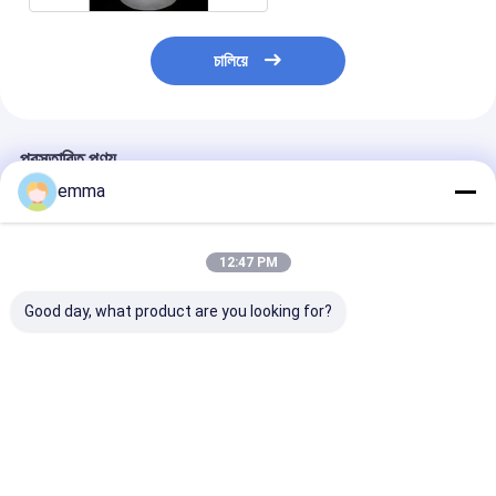
চালিয়ে
প্রস্তাবিত পণ্য
emma
12:47 PM
Good day, what product are you looking for?
বাল্ক বিক্রয় রাসায়নিক ব্যবহার
কারখানার পাইকারি কাস্টম নিরাপদ
রোলের উপর ক্লিয়ার ফ্ল
ড্রাম লিনার আর্দ্রতা প্রতিরোধী
প্লাস্টিক 5 15 30 55 গ্যালন
প্লাস্টিকের লিনার ব্যাগ
তাপ সীল ব্যাগ এলডিপিই উপাদান
এলডিপিই স্বচ্ছ বৃত্তাকার নীচে
প্রমাণ খাদ্য গ্রেডের জ
অতিরিক্ত স্তর ফুটো থেকে পণ্য
প্লাস্টিকের ড্রাম লিনার ব্যাগ
কার্ডবোর্ডের জন্য সুপারম
রক্ষা
ব্যবহারের জন্য রাসায়ন
ভালো দাম
ভালো দাম
ভালো দাম
লিনার