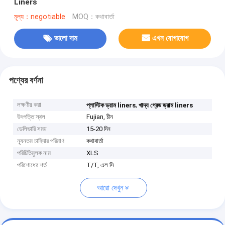
Liners
মূল্য：negotiable
MOQ：কথাবার্তা
ভালো দাম
এখন যোগাযোগ
পণ্যের বর্ণনা
লক্ষণীয় করা
,
প্লাস্টিক ড্রাম liners
খাদ্য গ্রেড ড্রাম liners
উৎপত্তি স্থল
Fujian, চীন
ডেলিভারি সময়
15-20 দিন
ন্যূনতম চাহিদার পরিমাণ
কথাবার্তা
পরিচিতিমুলক নাম
XLS
পরিশোধের শর্ত
T/T, এল সি
আরো দেখুন