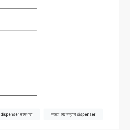
ানা dispenser মাউন্ট করা
অস্ত্রোপচার দস্তানা dispenser