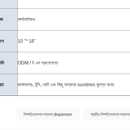
কা
কাস্টমাইজড
তন
10 "* 18"
ধাদি
ODM / ই এম গ্রহণযোগ্য
হৃত
জামাকাপড়, টুপি, কোট এবং কিছু অন্যান্য sundries ঝুলন্ত জন্য
:
নিষ্পত্তিযোগ্য দস্তানা dispenser
প্রাচীর নিষ্পত্তিযোগ্য দস্ত