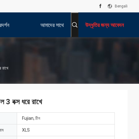
Bengali
দর্শন
আমাদের সাথে
উদ্ধৃতির জন্য আবেদন
যোগাযোগ করুন
ে রাখে
ল 3 বক্স ধরে রাখে
Fujian, চীন
নাম
XLS