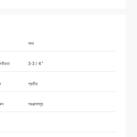
সাদা
 গভীরতা
3-3 / 4 "
প
প্রাচীর
রুন
সরঞ্জামসমূহ