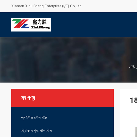
Xiamen XinLiSheng Enterprise (I/E) Co.,Ltd
বাড়ি
সব পণ্য
18
প্লাস্টিক স্টেপ স্টল
স্ট্যাকযোগ্য স্টেপ স্টল