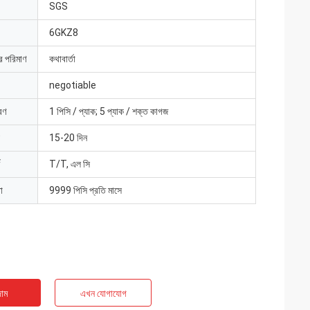
SGS
6GKZ8
ার পরিমাণ
কথাবার্তা
negotiable
রণ
1 পিসি / প্যাক; 5 প্যাক / শক্ত কাগজ
15-20 দিন
T/T, এল সি
া
9999 পিসি প্রতি মাসে
াম
এখন যোগাযোগ