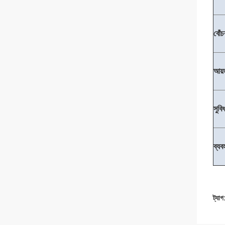
বোঁচ
আয়
সুবি
ব্যব
ট্যাগ