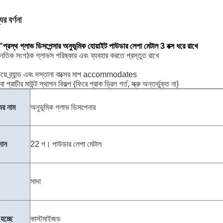
ের বর্ণনা
প্রস্থ গ্লাভ ডিসপেন্সার অনুভূমিক হোয়াইট পাউডার লেপা মেটাল 3 বক্স ধরে রাখে
নৈতিক সংগঠক গ্লাভস পরিষ্কার এবং ব্যবহার করতে প্রস্তুত রাখে
য়ে ব্র্যান্ড এবং দস্তানা বাক্সের মাপ accommodates
া বা প্রাচীর মাউন্ট স্থাপন বিকল্প (ফিরে প্রাক ড্রিল গর্ত, স্ক্রু অন্তর্ভুক্ত না)
ের নাম
অনুভূমিক গ্লাভ ডিসপেনার
দান
22 গ।
পাউডার লেপা মেটাল
সাদা
হচ্ছে
কাস্টমাইজড