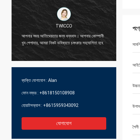
TWICCO
পণ্
চমৎকার মা
আপনার সদয় আতিথেয়তার জন্য ধন্যবাদ। আপনার কোম্পানী
প্রযুক্তি
খুব পেশাদার, আমরা নিকট ভবিষ্যতে চমৎকার সহযোগিতা হবে.
সামগ্
ব্যবস্থাপ
আইট
ব্যক্তি যোগাযোগ :
Alan
উচ্চত
ফোন নম্বর :
+8618150108908
হোয়াটসঅ্যাপ :
+8615959343092
উপাদ
যোগাযোগ
শৈলী