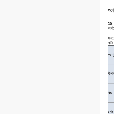
পণ্য
18 "
অর্থ
সবচে
পাল্ট
পণ্য
উপা
রঙ
শেষ 