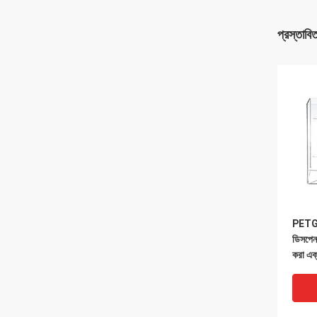
প্রস্তাবি
PETG অ
ডিসপেনস
করা এক্