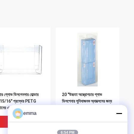
য়ার গ্লোভ ডিসপেনসার হোল্ডার
20 "উচ্চতা অস্ত্রোপচার গ্লাভ
15/16" প্রস্থের PETG
ডিসপেনার সুবিধাজনক অ্যাক্সেসের জন্য
ানের এক্রাইলিক বক্স কাস্টম
সুশৃঙ্খলভাবে সংগঠিত করা সহজ
emma
ভালো দাম
ভালো দাম
6:54 PM