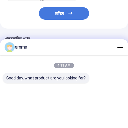
চালিয়ে
প্রস্তাবিত পণ্য
emma
4:11 AM
Good day, what product are you looking for?
কাস্টম বিভক্ত ডাবল দুধ চা কাপ
ইস্পাত মেটাল শেল্ফ বন্ধনী 16
একক ইস্পাত স্লটযুক্ত
ক্যাপ সঙ্গে প্লাস্টিকের কাপ নিতে
গেজ পাউডার লেপা সমাপ্ত
ফ্ল্যাট বার 1.06 এলব
হোয়াইট মাঝারি দায়িত্ব
ওজন বোল্টलेस / রিভেট
ভালো দাম
ভালো দাম
ভালো দাম