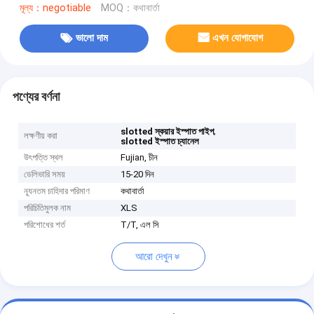
মূল্য：negotiable
MOQ：কথাবার্তা
ভালো দাম
এখন যোগাযোগ
পণ্যের বর্ণনা
,
slotted স্কয়ার ইস্পাত পাইপ
লক্ষণীয় করা
slotted ইস্পাত চ্যানেল
উৎপত্তি স্থল
Fujian, চীন
ডেলিভারি সময়
15-20 দিন
ন্যূনতম চাহিদার পরিমাণ
কথাবার্তা
পরিচিতিমুলক নাম
XLS
পরিশোধের শর্ত
T/T, এল সি
আরো দেখুন