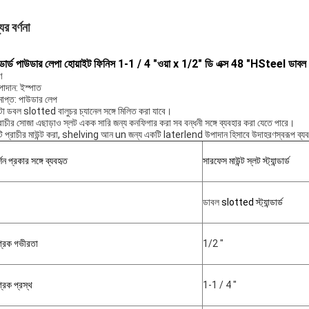
ের বর্ণনা
যান্ডার্ড পাউডার লেপা হোয়াইট ফিনিস 1-1 / 4 "ওয়া x 1/2" ডি এক্স 48 "HSteel ডা
ণ
পাদান: ইস্পাত
মাপ্ত: পাউডার লেপ
টা ডবল slotted বালুচর চ্যানেল সঙ্গে মিলিত করা যাবে।
্রাচীর সোজা এছাড়াও স্লট একক সারি জন্য কনফিগার করা সব বন্ধনী সঙ্গে ব্যবহার করা যেতে পারে।
ি প্রাচীর মাউন্ট করা, shelving আন un জন্য একটি laterlend উপাদান হিসাবে উদাহরণস্বরূপ ব্যব
্শন প্রকার সঙ্গে ব্যবহৃত
সারফেস মাউন্ট স্লট স্ট্যান্ডার্ড
ডাবল
slotted স্ট্যান্ডার্ড
্রিক গভীরতা
1/2 "
্রিক প্রস্থ
1-1 / 4 "