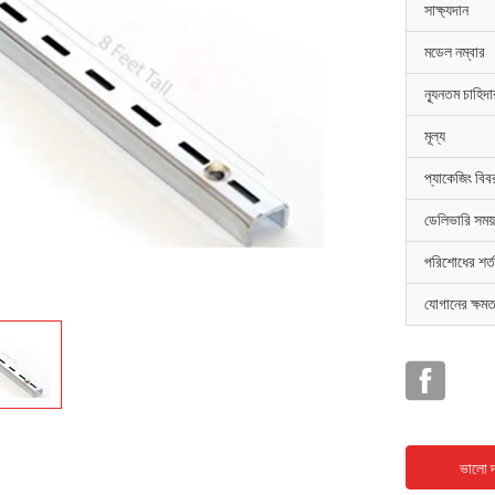
সাক্ষ্যদান
মডেল নম্বার
ন্যূনতম চাহিদ
মূল্য
প্যাকেজিং বিব
ডেলিভারি সময়
পরিশোধের শর্ত
যোগানের ক্ষমত
ভালো দ