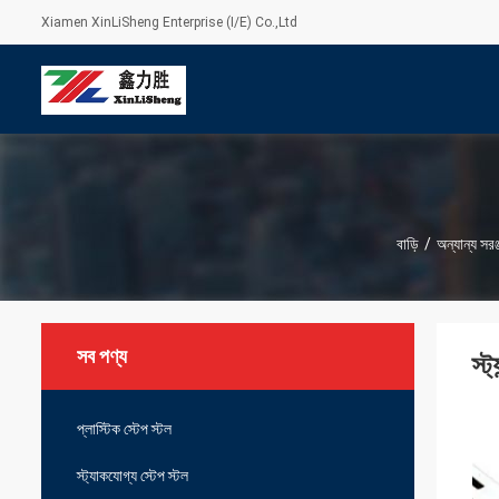
Xiamen XinLiSheng Enterprise (I/E) Co.,Ltd
বাড়ি
/
অন্যান্য সরঞ্
সব পণ্য
স্
প্লাস্টিক স্টেপ স্টল
স্ট্যাকযোগ্য স্টেপ স্টল