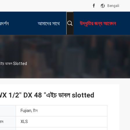
Bengali
দর্শন
আমাদের সাথে
উদ্ধৃতির জন্য আবেদন
যোগাযোগ করুন
8 "এইচ ডাবল Slotted
1 / 4 "WX 1/2" DX 48 "এইচ ডাবল slotted
Fujian, চীন
নাম
XLS