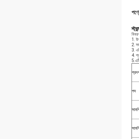
পণ্য
স্ট্
বিবর
1. উ
2. স
3. এ
4. প
5.এট
প্রদর
পদ
সামগ
সামগ