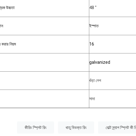
্রিক উচ্চতা
48 "
ান
ইস্পাত
ব করার নিয়ম
16
galvanized
গুঁড়া লেপ
সাদা
:
কীরিং স্প্লিট রিং
ধাতু বিভক্ত রিং
বোল্ট স্ন্যাপ স্প্লিট কী র