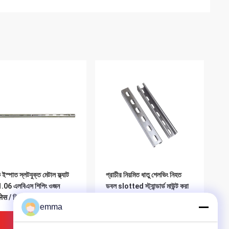
ইস্পাত স্লটযুক্ত মেটাল ফ্ল্যাট
প্রাচীর নিয়মিত ধাতু শেলভিং নিহত
1.06 এলবিএস শিপিং ওজন
ডবল slotted স্ট্যান্ডার্ড মাউন্ট করা
টलेस / রিভেট শেলভিং
emma
ভালো দাম
ভালো দাম