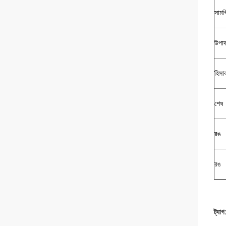
সামগ
উপাদ
হিসা
শেষ
রঙ
রঙ
ট্যাগ