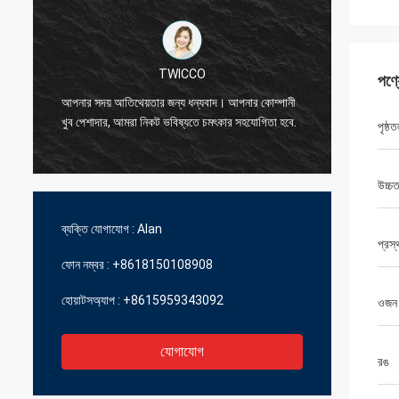
TWICCO
পণ্
চমৎকার মা
আপনার সদয় আতিথেয়তার জন্য ধন্যবাদ। আপনার কোম্পানী
প্রযুক্তি
খুব পেশাদার, আমরা নিকট ভবিষ্যতে চমৎকার সহযোগিতা হবে.
পৃষ্ঠ
ব্যবস্থাপ
উচ্চত
ব্যক্তি যোগাযোগ :
Alan
প্রস্
ফোন নম্বর :
+8618150108908
হোয়াটসঅ্যাপ :
+8615959343092
ওজন 
যোগাযোগ
রঙ