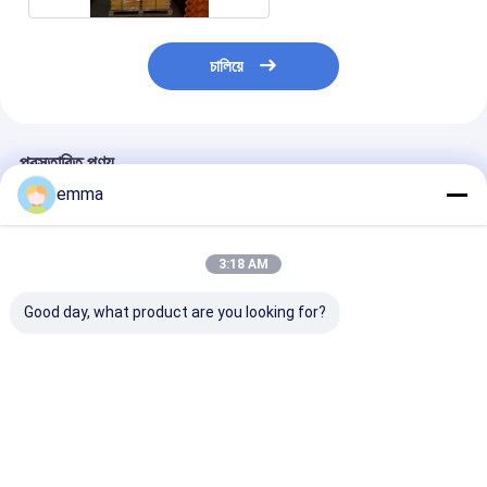
চালিয়ে
প্রস্তাবিত পণ্য
emma
3:18 AM
Good day, what product are you looking for?
500 পাউন্ড লোড ক্ষমতা,
টেকসই, ৫০০ পাউন্ড ওজন বহনে
500 পাউন্ড লোড ক্ষম
পরিবেশ বান্ধব এইচডিপিই
সক্ষম, স্ট্যাকযোগ্য স্টেপ স্টুল,
টেকসই এইচডিপিই স্ট্
উপাদান, এবং অ-স্লিপ
পরিবেশ-বান্ধব HDPE এবং
স্টেপ স্টল পরিবেশ বান্
ডিজাইনের সাথে টেকসই
নন-স্লিপ ডিজাইন সহ
অ-স্লিপ ডিজাইন
স্ট্যাকযোগ্য স্টেপ স্টাফ
ভালো দাম
ভালো দাম
ভালো দাম