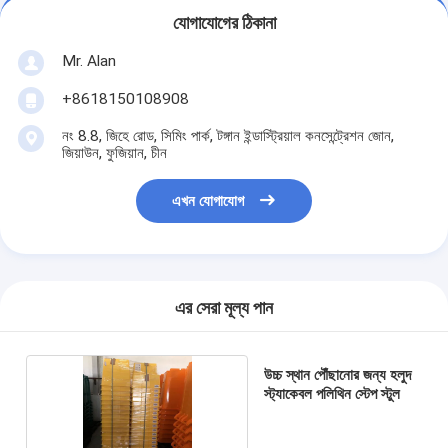
যোগাযোগের ঠিকানা
Mr. Alan
+8618150108908
নং 8.8, জিহে রোড, সিমিং পার্ক, টঙ্গান ইন্ডাস্ট্রিয়াল কনসেন্ট্রেশন জোন,
জিয়াউন, ফুজিয়ান, চীন
এখন যোগাযোগ
এর সেরা মূল্য পান
উচ্চ স্থান পৌঁছানোর জন্য হলুদ
স্ট্যাকেবল পলিথিন স্টেপ স্টুল