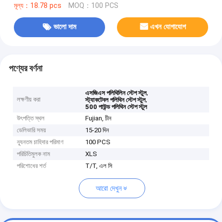
মূল্য：18.78 pcs
MOQ：100 PCS
ভালো দাম
এখন যোগাযোগ
পণ্যের বর্ণনা
,
এসজিএস পলিথিলিন স্টেপ স্টুল
লক্ষণীয় করা
,
স্ট্যাকটেবল পলিথিন স্টেপ স্টুল
500 পাউন্ড পলিথিন স্টেপ স্টুল
উৎপত্তি স্থল
Fujian, চীন
ডেলিভারি সময়
15-20 দিন
ন্যূনতম চাহিদার পরিমাণ
100 PCS
পরিচিতিমুলক নাম
XLS
পরিশোধের শর্ত
T/T, এল সি
আরো দেখুন