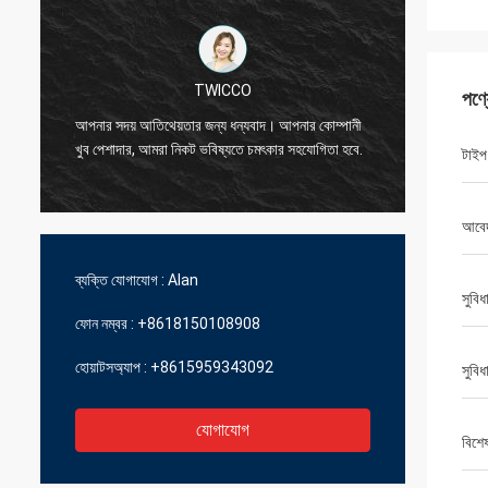
TWICCO
পণ্
চমৎকার মা
আপনার সদয় আতিথেয়তার জন্য ধন্যবাদ। আপনার কোম্পানী
প্রযুক্তি
খুব পেশাদার, আমরা নিকট ভবিষ্যতে চমৎকার সহযোগিতা হবে.
টাইপ
ব্যবস্থাপ
আবে
ব্যক্তি যোগাযোগ :
Alan
সুবিধ
ফোন নম্বর :
+8618150108908
হোয়াটসঅ্যাপ :
+8615959343092
সুবিধ
যোগাযোগ
বিশে