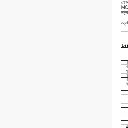
মোড
M
নমুনা
নমুন