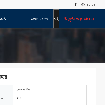
Bengali
দর্শন
আমাদের সাথে
উদ্ধৃতির জন্য আবেদন
যোগাযোগ করুন
র
বহার
ফুজিয়ান, চীন
নাম
XLS