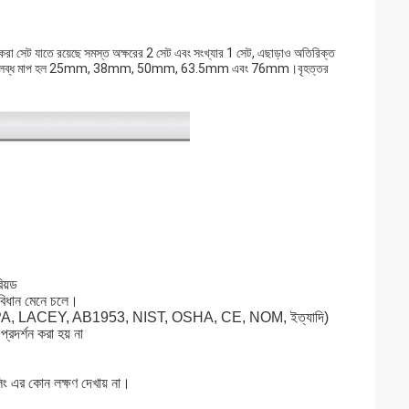
টুকরা সেট যাতে রয়েছে সমস্ত অক্ষরের 2 সেট এবং সংখ্যার 1 সেট, এছাড়াও অতিরিক্ত
বিস এবং শেষ।উপলব্ধ মাপ হল 25mm, 38mm, 50mm, 63.5mm এবং 76mm।বৃহত্তর
িয়ড
্রবিধান মেনে চলে।
 EPA, LACEY, AB1953, NIST, OSHA, CE, NOM, ইত্যাদি)
প্রদর্শন করা হয় না
লিং এর কোন লক্ষণ দেখায় না।