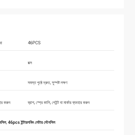
যা
46PCS
বক্স
সমস্ত পৃষ্ঠে দ্রুত, সুস্পষ্ট লক্ষণ
হার করুন
ব্রাশ, স্প্রে কালি, পেইন্ট বা মার্কার ব্যবহার করুন
েনসিল
,
46pcs ইন্টারলকিং লেটার স্টেনসিল