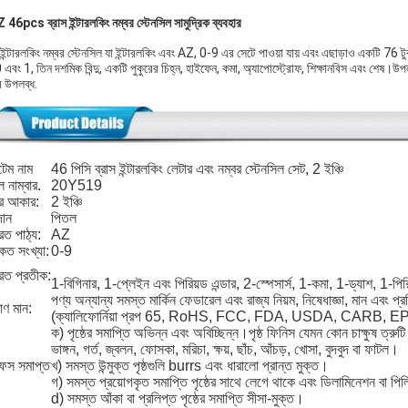
 46pcs ব্রাস ইন্টারলকিং নম্বর স্টেনসিল সামুদ্রিক ব্যবহার
 ইন্টারলকিং নম্বর স্টেনসিল যা ইন্টারলকিং এবং AZ, 0-9 এর সেটে পাওয়া যায় এবং এছাড়াও একটি 76 
0 এবং 1, তিন দশমিক বিন্দু, একটি পুকুরের চিহ্ন, হাইফেন, কমা, অ্যাপোস্ট্রোফ, শিক্ষান
র উপলব্ধ.
েম নাম
46 পিসি ব্রাস ইন্টারলকিং লেটার এবং নম্বর স্টেনসিল সেট, 2 ইঞ্চি
 নাম্বার.
20Y519
ষর আকার:
2 ইঞ্চি
দান
পিতল
রিত পাঠ্য:
AZ
িত সংখ্যা:
0-9
রিত প্রতীক:
1-বিগিনার, 1-প্লেইন এবং পিরিয়ড এন্ডার, 2-স্পেসার্স, 1-কমা, 1-ড্যাশ, 1-পির
পণ্য অন্যান্য সমস্ত মার্কিন ফেডারেল এবং রাজ্য নিয়ম, নিষেধাজ্ঞা, মান এবং প
াণ মান:
(ক্যালিফোর্নিয়া প্রপ 65, RoHS, FCC, FDA, USDA, CARB,
ক) পৃষ্ঠের সমাপ্তি অভিন্ন এবং অবিচ্ছিন্ন।পৃষ্ঠ ফিনিস যেমন কোন চাক্ষুষ ত্রুটি 
ভাঙ্গন, গর্ত, জ্বলন, ফোসকা, মরিচা, ক্ষয়, ছাঁচ, আঁচড়, খোসা, বুদবুদ বা ফাটল।
ফেস সমাপ্ত
খ) সমস্ত উন্মুক্ত পৃষ্ঠগুলি burrs এবং ধারালো প্রান্ত মুক্ত।
গ) সমস্ত প্রয়োগকৃত সমাপ্তি পৃষ্ঠের সাথে লেগে থাকে এবং ডিলামিনেশন বা পি
d) সমস্ত আঁকা বা প্রলিপ্ত পৃষ্ঠের সমাপ্তি সীসা-মুক্ত।