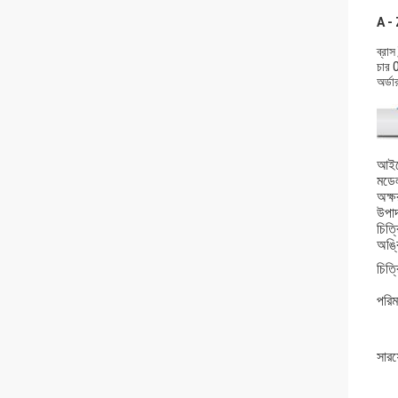
A - Z
ব্রাস
চার 
অর্ডা
আইট
মডেল
অক্
উপা
চিত্
অঙ্ক
চিত্
পরিম
সার