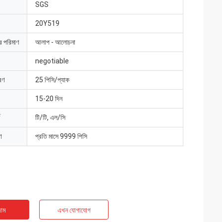
SGS
20Y519
ার পরিমাণ
আলাপ - আলোচনা
negotiable
রণ
25 পিসি/প্যাক
15-20 দিন
টি/টি, এল/সি
া
প্রতি মাসে 9999 পিসি
াম
এখন যোগাযোগ